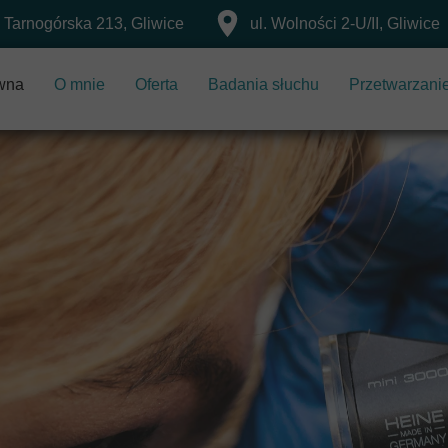
. Tarnogórska 213, Gliwice
ul. Wolności 2-U/II, Gliwice
ówna
O mnie
Oferta
Badania słuchu
Przetwarzani