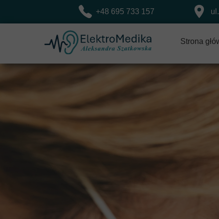
+48 695 733 157
ul
Strona gł