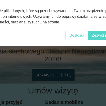
A WIZYTĘ W GABINECIE
łe pliki danych, które są przechowywane na Twoim urządzeniu
stron internetowych. Używamy ich do poprawy działania serwisu
ne, tympanometria, otoemisje ak
treści, oraz analizy ruchu na stronie.
Dostosuj
Zezwól 
NOWOŚĆ!!!
ia słuchowego i terapia
Neuroflow
2026!
SPRAWDŹ OFERTĘ
Umów wizytę
je przyjęć
Badania mobilne