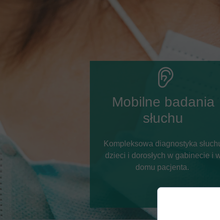
Mobilne badania
słuchu
Kompleksowa diagnostyka słuch
dzieci i dorosłych w gabinecie i 
domu pacjenta.