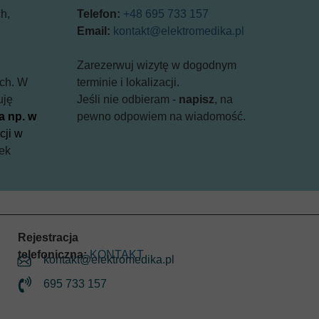
h,
Telefon:
+48 695 733 157
Email:
kontakt@elektromedika.pl
Zarezerwuj wizytę w dogodnym
ych. W
terminie i lokalizacji.
uję
Jeśli nie odbieram -
napisz
, na
a np. w
pewno odpowiem na wiadomość.
cji w
ek
Rejestracja
telefoniczna:
KONTAKT
kontakt@elektromedika.pl
695 733 157