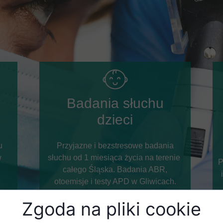
Badania słuchu
dzieci
u
Przyjazne i bezstresowe badania
w
słuchu od 1 miesiąca życia na terenie
P
całego Śląska. Badania ABR,
otoemisje i testy APD w Gliwicach.
Zgoda na pliki cookie