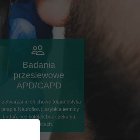
Badania
przesiewowe
APD/CAPD
rzetwarzanie słuchowe (diagnostyka
i terapia Neuroflow), szybkie terminy
badań, bez kolejek bez czekania
w Gliwicach.