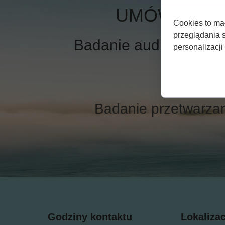
UMÓW SIĘ N
Cookies to ma
przeglądania 
Badanie audiometrycz
personalizacji 
Badanie przetwarzan
Godziny kontaktu
Lokalizac