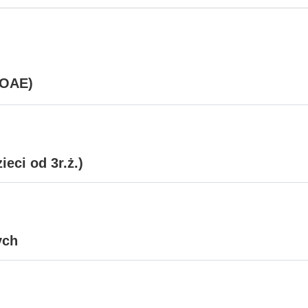
POAE)
eci od 3r.ż.)
ych