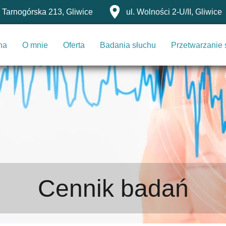
. Tarnogórska 213, Gliwice
ul. Wolności 2-U/II, Gliwice
na
O mnie
Oferta
Badania słuchu
Przetwarzanie
Cennik badań