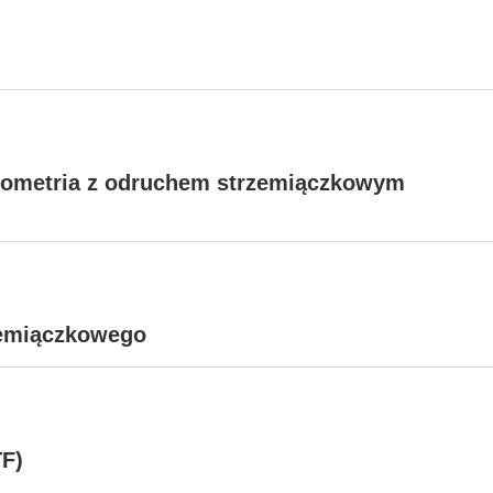
nometria z odruchem strzemiączkowym
zemiączkowego
TF)