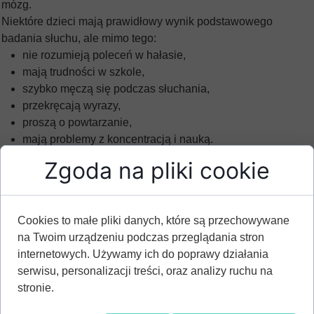
mózg.
Niektóre dzieci mają prawidłowy wynik podstawowego
badania słuchu, ale mimo tego:
nie rozumieją poleceń w hałasie,
mają trudności w szkole,
szybko męczą się podczas słuchania,
przekręcają wyrazy,
proszą o powtarzanie,
mają problemy z koncentracją i nauką.
Może to wskazywać między innymi na:
Zgoda na pliki cookie
niedosłuch,
zaburzenia przetwarzania słuchowego (APD),
problemy z koncentracją słuchową,
Cookies to małe pliki danych, które są przechowywane
trudności neurorozwojowe wymagające dalszej
na Twoim urządzeniu podczas przeglądania stron
diagnostyki.
internetowych. Używamy ich do poprawy działania
serwisu, personalizacji treści, oraz analizy ruchu na
Objawy, które powinny zwrócić
stronie.
uwagę rodzica