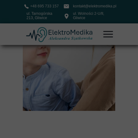
+48 695 733 157
kontakt@elektromedika.pl
ul. Tarnogórska
ul. Wolności 2-U/II,
213, Gliwice
Gliwice