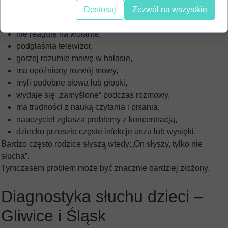
Dostosuj
Zezwól na wszystkie
Warto wykonać badanie słuchu dziecka, jeśli:
dziecko często mówi „co?”,
nie reaguje na wołanie,
podgłaśnia telewizor,
gorzej rozumie mowę w hałasie,
ma opóźniony rozwój mowy,
myli podobne słowa lub głoski,
wydaje się „zamyślone” podczas rozmowy,
ma trudności z nauką czytania i pisania,
nauczyciel zgłasza problemy z koncentracją,
dziecko przeszło częste infekcje uszu lub wysięki.
Bardzo często rodzice słyszą wtedy:„On słyszy, tylko nie
słucha”.
Tymczasem problem może być znacznie bardziej złożony.
Diagnostyka słuchu dzieci –
Gliwice i Śląsk